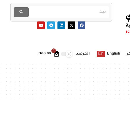
0
En
ز
English
المرصد
EGP
0.00