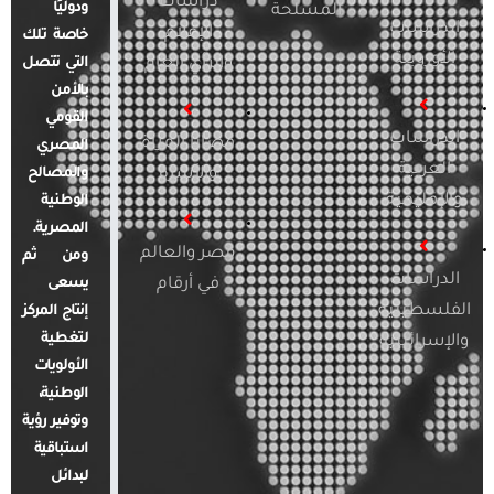
دراسات
ودوليًا
المسلحة
الدراسات
الإعلام
خاصة تلك
الأوروبية
والرأي العام
التي تتصل
بالأمن
القومي
الدراسات
قضايا المرأة
المصري
العربية
والأسرة
والمصالح
والإقليمية
الوطنية
المصرية.
مصر والعالم
ومن ثم
الدراسات
في أرقام
يسعى
الفلسطينية
إنتاج المركز
لتغطية
والإسرائيلية
الأولويات
الوطنية،
وتوفير رؤية
استباقية
لبدائل