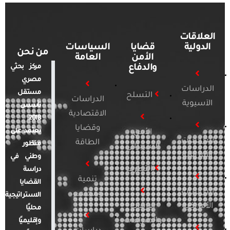
العلاقات
الدولية
قضايا
السياسات
من نحن
الأمن
العامة
والدفاع
مركز بحثي
مصري
الدراسات
مستقل
التسلح
الدراسات
الآسيوية
تأسس
الاقتصادية
2018.
وقضايا
يعتمد على
الأمن
الدراسات
الطاقة
منظور
السيبراني
الأفريقية
وطني في
التطرف
دراسة
تنمية
القضايا
الدراسات
ومجتمع
الاستراتيجية
الأمريكية
الإرهاب
محليًا
والصراعات
وإقليميًا