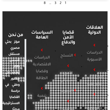
8
…
3
2
1
العلاقات
الدولية
قضايا
السياسات
من نحن
الأمن
العامة
والدفاع
مركز بحثي
مصري
الدراسات
مستقل
التسلح
الدراسات
الآسيوية
تأسس
الاقتصادية
2018.
وقضايا
يعتمد على
الأمن
الدراسات
الطاقة
منظور
السيبراني
الأفريقية
وطني في
التطرف
دراسة
تنمية
القضايا
الدراسات
ومجتمع
الاستراتيجية
الأمريكية
الإرهاب
محليًا