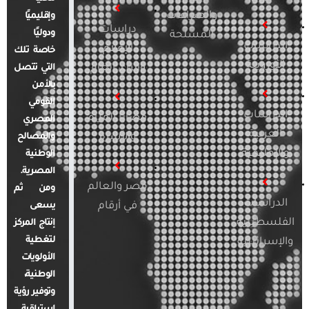
والصراعات
وإقليميًا
دراسات
ودوليًا
المسلحة
الدراسات
الإعلام
خاصة تلك
الأوروبية
والرأي العام
التي تتصل
بالأمن
القومي
الدراسات
قضايا المرأة
المصري
العربية
والأسرة
والمصالح
والإقليمية
الوطنية
المصرية.
مصر والعالم
ومن ثم
الدراسات
في أرقام
يسعى
الفلسطينية
إنتاج المركز
لتغطية
والإسرائيلية
الأولويات
الوطنية،
وتوفير رؤية