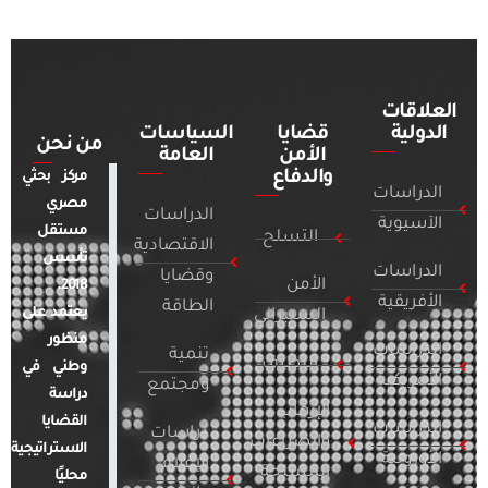
العلاقات
الدولية
قضايا
السياسات
من نحن
الأمن
العامة
والدفاع
مركز بحثي
الدراسات
مصري
الدراسات
الآسيوية
مستقل
التسلح
الاقتصادية
تأسس
الدراسات
وقضايا
الأمن
2018.
الأفريقية
الطاقة
يعتمد على
السيبراني
منظور
الدراسات
تنمية
التطرف
وطني في
الأمريكية
ومجتمع
دراسة
الإرهاب
القضايا
الدراسات
دراسات
والصراعات
الاستراتيجية
الأوروبية
الإعلام
المسلحة
محليًا