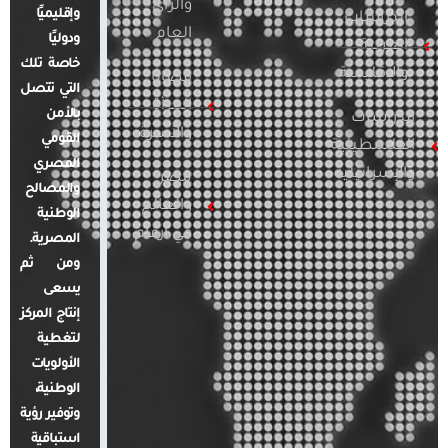
والرأي
وإقليميًا
الدراسات
العام
ودوليًا
العربية
خاصة تلك
والإقليمية
قضايا
التي تتصل
المرأة
بالأمن
الدراسات
والأسرة
القومي
الفلسطينية
المصري
والإسرائيلية
مصر
والمصالح
والعالم
الوطنية
في أرقام
المصرية.
ومن ثم
يسعى
إنتاج المركز
لتغطية
الأولويات
الوطنية،
وتوفير رؤية
استباقية