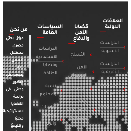
العلاقات
الدولية
قضايا
السياسات
من نحن
الأمن
العامة
والدفاع
مركز بحثي
الدراسات
مصري
الدراسات
الآسيوية
مستقل
التسلح
الاقتصادية
تأسس
الدراسات
وقضايا
الأمن
2018.
الأفريقية
الطاقة
يعتمد على
السيبراني
منظور
الدراسات
تنمية
التطرف
وطني في
الأمريكية
ومجتمع
دراسة
الإرهاب
القضايا
الدراسات
دراسات
والصراعات
الاستراتيجية
الأوروبية
الإعلام
المسلحة
محليًا
والرأي
وإقليميًا
الدراسات