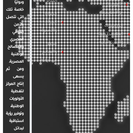
العام
ودوليًا
العربية
خاصة تلك
والإقليمية
قضايا
التي تتصل
المرأة
بالأمن
الدراسات
والأسرة
القومي
الفلسطينية
المصري
والإسرائيلية
مصر
والمصالح
والعالم
الوطنية
في أرقام
المصرية.
ومن ثم
يسعى
إنتاج المركز
لتغطية
الأولويات
الوطنية،
وتوفير رؤية
استباقية
لبدائل