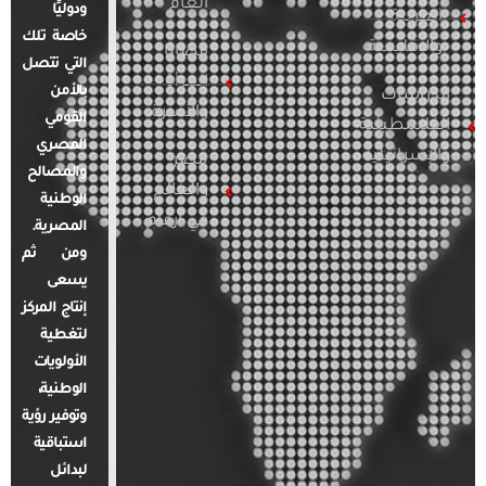
العام
ودوليًا
العربية
خاصة تلك
والإقليمية
قضايا
التي تتصل
المرأة
بالأمن
الدراسات
والأسرة
القومي
الفلسطينية
المصري
والإسرائيلية
مصر
والمصالح
والعالم
الوطنية
في أرقام
المصرية.
ومن ثم
يسعى
إنتاج المركز
لتغطية
الأولويات
الوطنية،
وتوفير رؤية
استباقية
لبدائل