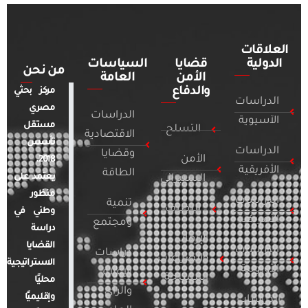
العلاقات
الدولية
قضايا
السياسات
من نحن
الأمن
العامة
والدفاع
مركز بحثي
الدراسات
مصري
الدراسات
الآسيوية
مستقل
التسلح
الاقتصادية
تأسس
الدراسات
وقضايا
الأمن
2018.
الأفريقية
الطاقة
يعتمد على
السيبراني
منظور
الدراسات
تنمية
التطرف
وطني في
الأمريكية
ومجتمع
دراسة
الإرهاب
القضايا
الدراسات
دراسات
والصراعات
الاستراتيجية
الأوروبية
الإعلام
المسلحة
محليًا
والرأي
وإقليميًا
الدراسات