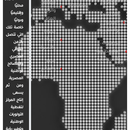
الأوروبية
الإعلام
المسلحة
محليًا
والرأي
وإقليميًا
الدراسات
العام
ودوليًا
العربية
خاصة تلك
والإقليمية
قضايا
التي تتصل
المرأة
بالأمن
الدراسات
والأسرة
القومي
الفلسطينية
المصري
والإسرائيلية
مصر
والمصالح
والعالم
الوطنية
في أرقام
المصرية.
ومن ثم
يسعى
إنتاج المركز
لتغطية
الأولويات
الوطنية،
وتوفير رؤية