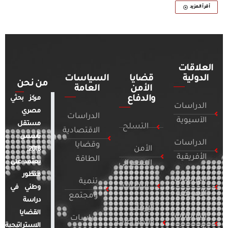
أقرأ المزيد
العلاقات
الدولية
قضايا
السياسات
من نحن
الأمن
العامة
والدفاع
مركز بحثي
الدراسات
مصري
الدراسات
الآسيوية
مستقل
التسلح
الاقتصادية
تأسس
الدراسات
وقضايا
الأمن
2018.
الأفريقية
الطاقة
يعتمد على
السيبراني
منظور
الدراسات
تنمية
التطرف
وطني في
الأمريكية
ومجتمع
دراسة
الإرهاب
القضايا
الدراسات
دراسات
والصراعات
الاستراتيجية