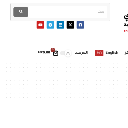
0
En
ز
English
المرصد
EGP
0.00