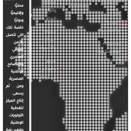
الأوروبية
الإعلام
المسلحة
محليًا
والرأي
وإقليميًا
الدراسات
العام
ودوليًا
العربية
خاصة تلك
والإقليمية
قضايا
التي تتصل
المرأة
بالأمن
الدراسات
والأسرة
القومي
الفلسطينية
المصري
والإسرائيلية
مصر
والمصالح
والعالم
الوطنية
في أرقام
المصرية.
ومن ثم
يسعى
إنتاج المركز
لتغطية
الأولويات
الوطنية،
وتوفير رؤية