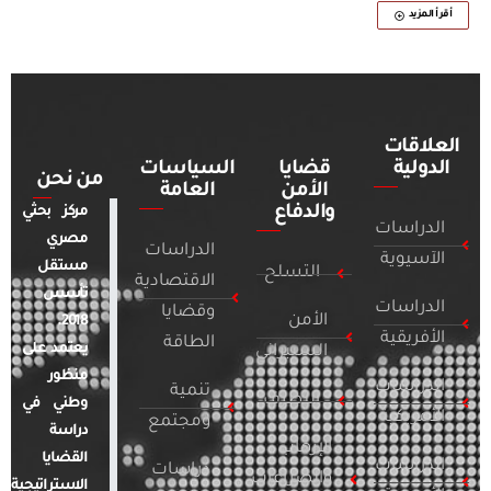
أقرأ المزيد
العلاقات
الدولية
قضايا
السياسات
من نحن
الأمن
العامة
والدفاع
مركز بحثي
الدراسات
مصري
الدراسات
الآسيوية
مستقل
التسلح
الاقتصادية
تأسس
الدراسات
وقضايا
الأمن
2018.
الأفريقية
الطاقة
يعتمد على
السيبراني
منظور
الدراسات
تنمية
التطرف
وطني في
الأمريكية
ومجتمع
دراسة
الإرهاب
القضايا
الدراسات
دراسات
والصراعات
الاستراتيجية