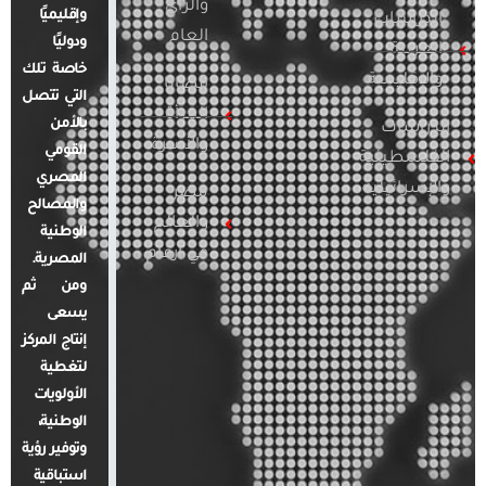
والرأي
وإقليميًا
الدراسات
العام
ودوليًا
العربية
خاصة تلك
والإقليمية
قضايا
التي تتصل
المرأة
بالأمن
الدراسات
والأسرة
القومي
الفلسطينية
المصري
والإسرائيلية
مصر
والمصالح
والعالم
الوطنية
في أرقام
المصرية.
ومن ثم
يسعى
إنتاج المركز
لتغطية
الأولويات
الوطنية،
وتوفير رؤية
استباقية