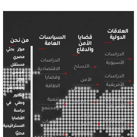
العلاقات
الدولية
قضايا
السياسات
من نحن
الأمن
العامة
والدفاع
مركز بحثي
الدراسات
مصري
الدراسات
الآسيوية
مستقل
التسلح
الاقتصادية
تأسس
الدراسات
وقضايا
الأمن
2018.
الأفريقية
الطاقة
يعتمد على
السيبراني
منظور
الدراسات
تنمية
التطرف
وطني في
الأمريكية
ومجتمع
دراسة
الإرهاب
القضايا
الدراسات
دراسات
والصراعات
الاستراتيجية
الأوروبية
الإعلام
المسلحة
محليًا