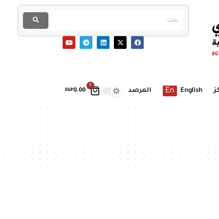
0
En
ز
English
المرصد
EGP
0.00