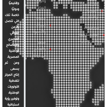
والرأي
وإقليميًا
الدراسات
العام
ودوليًا
العربية
خاصة تلك
والإقليمية
قضايا
التي تتصل
المرأة
بالأمن
الدراسات
والأسرة
القومي
الفلسطينية
المصري
والإسرائيلية
مصر
والمصالح
والعالم
الوطنية
في أرقام
المصرية.
ومن ثم
يسعى
إنتاج المركز
لتغطية
الأولويات
الوطنية،
وتوفير رؤية
استباقية