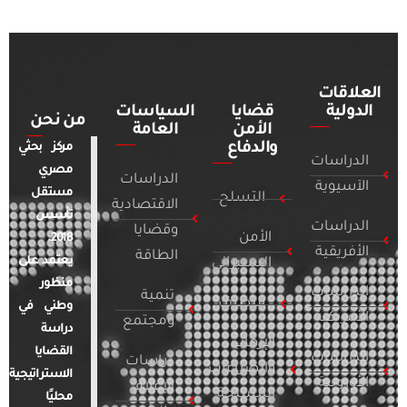
العلاقات
الدولية
قضايا
السياسات
من نحن
الأمن
العامة
والدفاع
مركز بحثي
الدراسات
مصري
الدراسات
الآسيوية
مستقل
التسلح
الاقتصادية
تأسس
الدراسات
وقضايا
الأمن
2018.
الأفريقية
الطاقة
يعتمد على
السيبراني
منظور
الدراسات
تنمية
التطرف
وطني في
الأمريكية
ومجتمع
دراسة
الإرهاب
القضايا
الدراسات
دراسات
والصراعات
الاستراتيجية
الأوروبية
الإعلام
المسلحة
محليًا