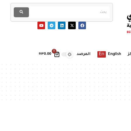
0
En
ز
English
المرصد
EGP
0.00