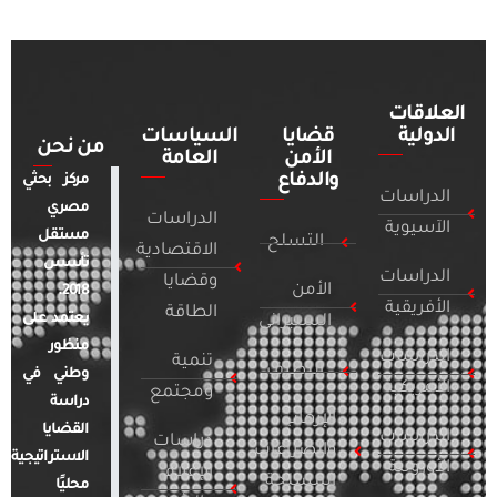
العلاقات
الدولية
قضايا
السياسات
من نحن
الأمن
العامة
والدفاع
مركز بحثي
الدراسات
مصري
الدراسات
الآسيوية
مستقل
التسلح
الاقتصادية
تأسس
الدراسات
وقضايا
الأمن
2018.
الأفريقية
الطاقة
يعتمد على
السيبراني
منظور
الدراسات
تنمية
التطرف
وطني في
الأمريكية
ومجتمع
دراسة
الإرهاب
القضايا
الدراسات
دراسات
والصراعات
الاستراتيجية
الأوروبية
الإعلام
المسلحة
محليًا