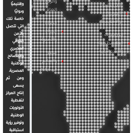
والرأي
وإقليميًا
الدراسات
العام
ودوليًا
العربية
خاصة تلك
والإقليمية
قضايا
التي تتصل
المرأة
بالأمن
الدراسات
والأسرة
القومي
الفلسطينية
المصري
والإسرائيلية
مصر
والمصالح
والعالم
الوطنية
في أرقام
المصرية.
ومن ثم
يسعى
إنتاج المركز
لتغطية
الأولويات
الوطنية،
وتوفير رؤية
استباقية