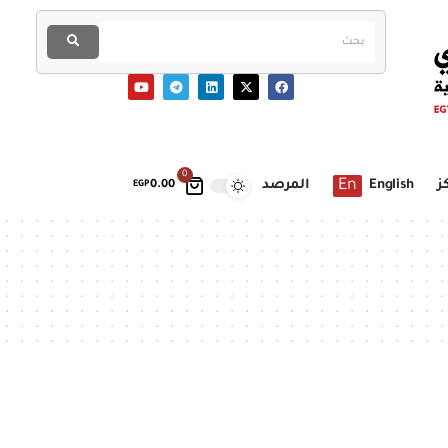
0
En
ز
English
المرصد
EGP
0.00