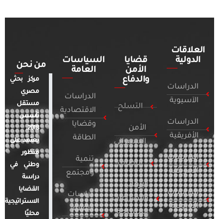
العلاقات
الدولية
قضايا
السياسات
من نحن
الأمن
العامة
والدفاع
مركز بحثي
الدراسات
مصري
الدراسات
الآسيوية
مستقل
التسلح
الاقتصادية
تأسس
الدراسات
وقضايا
الأمن
2018.
الأفريقية
الطاقة
يعتمد على
السيبراني
منظور
الدراسات
تنمية
التطرف
وطني في
الأمريكية
ومجتمع
دراسة
الإرهاب
القضايا
الدراسات
دراسات
والصراعات
الاستراتيجية
الأوروبية
الإعلام
المسلحة
محليًا