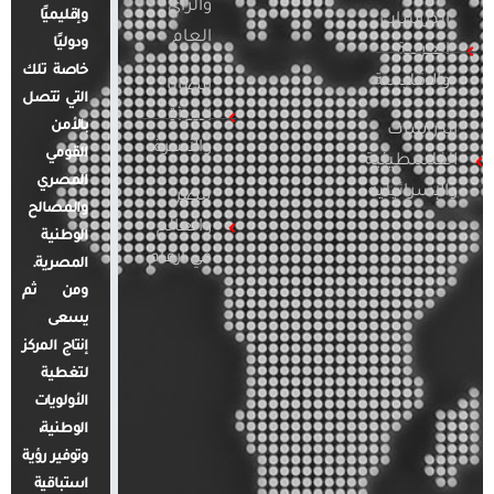
والرأي
وإقليميًا
الدراسات
العام
ودوليًا
العربية
خاصة تلك
والإقليمية
قضايا
التي تتصل
المرأة
بالأمن
الدراسات
والأسرة
القومي
الفلسطينية
المصري
والإسرائيلية
مصر
والمصالح
والعالم
الوطنية
في أرقام
المصرية.
ومن ثم
يسعى
إنتاج المركز
لتغطية
الأولويات
الوطنية،
وتوفير رؤية
استباقية