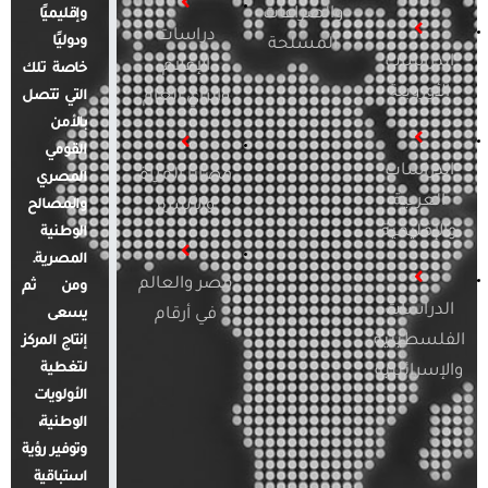
والصراعات
وإقليميًا
دراسات
ودوليًا
المسلحة
الدراسات
الإعلام
خاصة تلك
الأوروبية
والرأي العام
التي تتصل
بالأمن
القومي
الدراسات
قضايا المرأة
المصري
العربية
والأسرة
والمصالح
والإقليمية
الوطنية
المصرية.
مصر والعالم
ومن ثم
الدراسات
في أرقام
يسعى
الفلسطينية
إنتاج المركز
لتغطية
والإسرائيلية
الأولويات
الوطنية،
وتوفير رؤية
استباقية