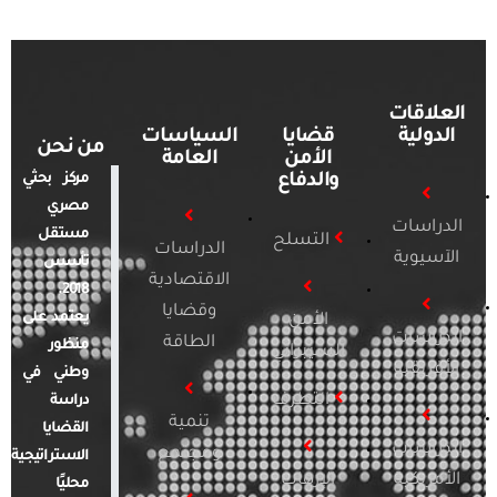
العلاقات
الدولية
قضايا
السياسات
من نحن
الأمن
العامة
والدفاع
مركز بحثي
مصري
الدراسات
مستقل
التسلح
الدراسات
الآسيوية
تأسس
الاقتصادية
2018.
وقضايا
يعتمد على
الأمن
الدراسات
الطاقة
منظور
السيبراني
الأفريقية
وطني في
التطرف
دراسة
تنمية
القضايا
الدراسات
ومجتمع
الاستراتيجية
الأمريكية
الإرهاب
محليًا