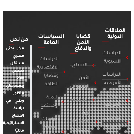
العلاقات
الدولية
قضايا
السياسات
من نحن
الأمن
العامة
والدفاع
مركز بحثي
الدراسات
مصري
الدراسات
الآسيوية
مستقل
التسلح
الاقتصادية
تأسس
الدراسات
وقضايا
الأمن
2018.
الأفريقية
الطاقة
يعتمد على
السيبراني
منظور
الدراسات
تنمية
التطرف
وطني في
الأمريكية
ومجتمع
دراسة
الإرهاب
القضايا
الدراسات
دراسات
والصراعات
الاستراتيجية
الأوروبية
الإعلام
المسلحة
محليًا