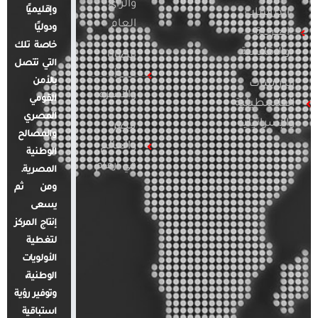
والرأي
وإقليميًا
الدراسات
العام
ودوليًا
العربية
خاصة تلك
والإقليمية
قضايا
التي تتصل
المرأة
بالأمن
الدراسات
والأسرة
القومي
الفلسطينية
المصري
والإسرائيلية
مصر
والمصالح
والعالم
الوطنية
في أرقام
المصرية.
ومن ثم
يسعى
إنتاج المركز
لتغطية
الأولويات
الوطنية،
وتوفير رؤية
استباقية