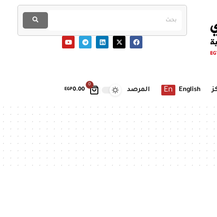
0
En
ز
English
المرصد
EGP
0.00