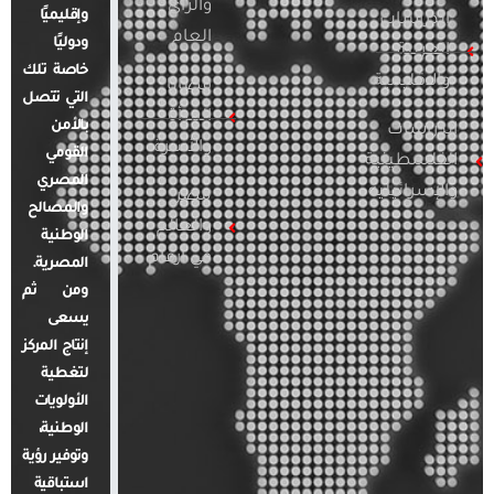
والرأي
وإقليميًا
الدراسات
العام
ودوليًا
العربية
خاصة تلك
والإقليمية
قضايا
التي تتصل
المرأة
بالأمن
الدراسات
والأسرة
القومي
الفلسطينية
المصري
والإسرائيلية
مصر
والمصالح
والعالم
الوطنية
في أرقام
المصرية.
ومن ثم
يسعى
إنتاج المركز
لتغطية
الأولويات
الوطنية،
وتوفير رؤية
استباقية