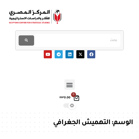
0
0.00
EGP
الوسم:
التهميش الجغرافي