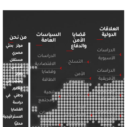
العلاقات
الدولية
قضايا
السياسات
من نحن
الأمن
العامة
والدفاع
مركز بحثي
الدراسات
مصري
الدراسات
الآسيوية
مستقل
التسلح
الاقتصادية
تأسس
الدراسات
وقضايا
الأمن
2018.
الأفريقية
الطاقة
يعتمد على
السيبراني
منظور
الدراسات
تنمية
التطرف
وطني في
الأمريكية
ومجتمع
دراسة
الإرهاب
القضايا
الدراسات
دراسات
والصراعات
الاستراتيجية
الأوروبية
الإعلام
المسلحة
محليًا