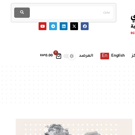
0
En
ز
English
المرصد
EGP
0.00