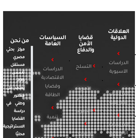
العلاقات
الدولية
قضايا
السياسات
من نحن
الأمن
العامة
والدفاع
مركز بحثي
مصري
الدراسات
مستقل
التسلح
الدراسات
الآسيوية
تأسس
الاقتصادية
2018.
وقضايا
يعتمد على
الأمن
الدراسات
الطاقة
منظور
السيبراني
الأفريقية
وطني في
التطرف
دراسة
تنمية
القضايا
الدراسات
ومجتمع
الاستراتيجية
الأمريكية
الإرهاب
محليًا