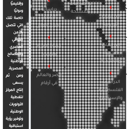
والصراعات
وإقليميًا
دراسات
ودوليًا
المسلحة
الدراسات
الإعلام
خاصة تلك
الأوروبية
والرأي العام
التي تتصل
بالأمن
القومي
الدراسات
قضايا المرأة
المصري
العربية
والأسرة
والمصالح
والإقليمية
الوطنية
المصرية.
مصر والعالم
ومن ثم
الدراسات
في أرقام
يسعى
الفلسطينية
إنتاج المركز
لتغطية
والإسرائيلية
الأولويات
الوطنية،
وتوفير رؤية
استباقية