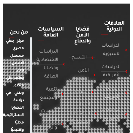
العلاقات
الدولية
قضايا
السياسات
من نحن
الأمن
العامة
والدفاع
مركز بحثي
الدراسات
مصري
الدراسات
الآسيوية
مستقل
التسلح
الاقتصادية
تأسس
الدراسات
وقضايا
الأمن
2018.
الأفريقية
الطاقة
يعتمد على
السيبراني
منظور
الدراسات
تنمية
التطرف
وطني في
الأمريكية
ومجتمع
دراسة
الإرهاب
القضايا
الدراسات
دراسات
والصراعات
الاستراتيجية
الأوروبية
الإعلام
المسلحة
محليًا
والرأي
وإقليميًا
الدراسات