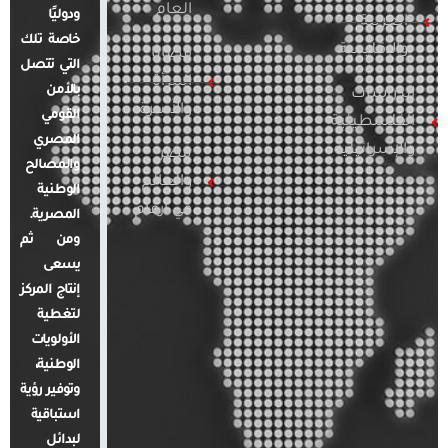
العام
ودوليًا
العربية
خاصة تلك
والإقليمية
قضايا
التي تتصل
المرأة
بالأمن
الدراسات
والأسرة
القومي
الفلسطينية
المصري
والإسرائيلية
مصر
والمصالح
والعالم
الوطنية
في أرقام
المصرية.
ومن ثم
يسعى
إنتاج المركز
لتغطية
الأولويات
الوطنية،
وتوفير رؤية
استباقية
لبدائل