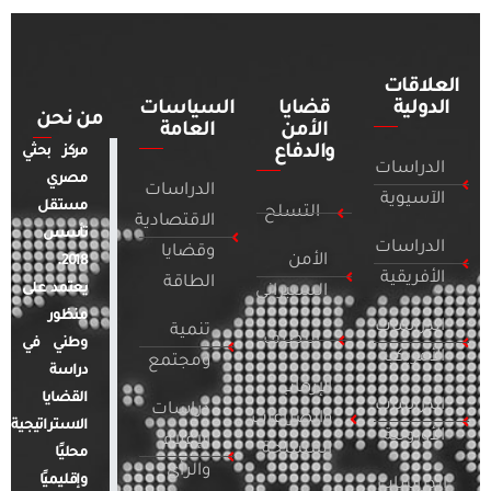
العلاقات
الدولية
قضايا
السياسات
من نحن
الأمن
العامة
والدفاع
مركز بحثي
الدراسات
مصري
الدراسات
الآسيوية
مستقل
التسلح
الاقتصادية
تأسس
الدراسات
وقضايا
الأمن
2018.
الأفريقية
الطاقة
يعتمد على
السيبراني
منظور
الدراسات
تنمية
التطرف
وطني في
الأمريكية
ومجتمع
دراسة
الإرهاب
القضايا
الدراسات
دراسات
والصراعات
الاستراتيجية
الأوروبية
الإعلام
المسلحة
محليًا
والرأي
وإقليميًا
الدراسات