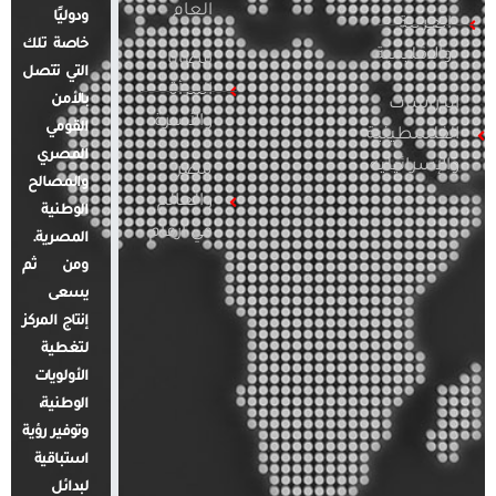
العام
ودوليًا
العربية
خاصة تلك
والإقليمية
قضايا
التي تتصل
المرأة
بالأمن
الدراسات
والأسرة
القومي
الفلسطينية
المصري
والإسرائيلية
مصر
والمصالح
والعالم
الوطنية
في أرقام
المصرية.
ومن ثم
يسعى
إنتاج المركز
لتغطية
الأولويات
الوطنية،
وتوفير رؤية
استباقية
لبدائل