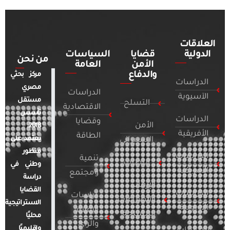
العلاقات
الدولية
قضايا
السياسات
من نحن
الأمن
العامة
والدفاع
مركز بحثي
الدراسات
مصري
الدراسات
الآسيوية
مستقل
التسلح
الاقتصادية
تأسس
الدراسات
وقضايا
الأمن
2018.
الأفريقية
الطاقة
يعتمد على
السيبراني
منظور
الدراسات
تنمية
التطرف
وطني في
الأمريكية
ومجتمع
دراسة
الإرهاب
القضايا
الدراسات
دراسات
والصراعات
الاستراتيجية
الأوروبية
الإعلام
المسلحة
محليًا
والرأي
وإقليميًا