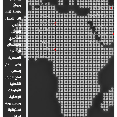
الدراسات
العام
ودوليًا
العربية
خاصة تلك
والإقليمية
قضايا
التي تتصل
المرأة
بالأمن
الدراسات
والأسرة
القومي
الفلسطينية
المصري
والإسرائيلية
مصر
والمصالح
والعالم
الوطنية
في أرقام
المصرية.
ومن ثم
يسعى
إنتاج المركز
لتغطية
الأولويات
الوطنية،
وتوفير رؤية
استباقية
لبدائل