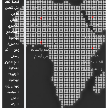
الدراسات
الإعلام
خاصة تلك
الأوروبية
والرأي العام
التي تتصل
بالأمن
القومي
الدراسات
قضايا المرأة
المصري
العربية
والأسرة
والمصالح
والإقليمية
الوطنية
المصرية.
مصر والعالم
ومن ثم
الدراسات
في أرقام
يسعى
الفلسطينية
إنتاج المركز
لتغطية
والإسرائيلية
الأولويات
الوطنية،
وتوفير رؤية
استباقية
لبدائل
الحركة