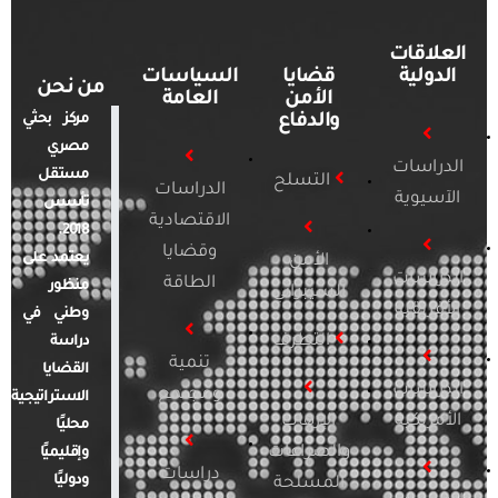
العلاقات
الدولية
قضايا
السياسات
من نحن
الأمن
العامة
والدفاع
مركز بحثي
مصري
الدراسات
مستقل
التسلح
الدراسات
الآسيوية
تأسس
الاقتصادية
2018.
وقضايا
يعتمد على
الأمن
الدراسات
الطاقة
منظور
السيبراني
الأفريقية
وطني في
التطرف
دراسة
تنمية
القضايا
الدراسات
ومجتمع
الاستراتيجية
الأمريكية
الإرهاب
محليًا
والصراعات
وإقليميًا
دراسات
ودوليًا
المسلحة