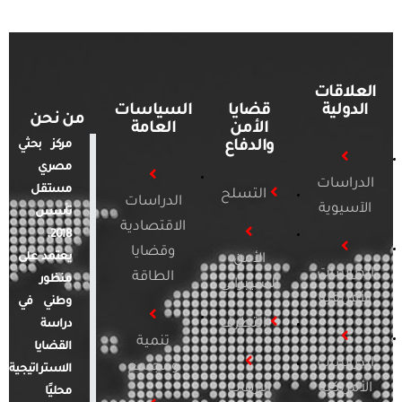
العلاقات
الدولية
قضايا
السياسات
من نحن
الأمن
العامة
والدفاع
مركز بحثي
مصري
الدراسات
مستقل
التسلح
الدراسات
الآسيوية
تأسس
الاقتصادية
2018.
وقضايا
يعتمد على
الأمن
الدراسات
الطاقة
منظور
السيبراني
الأفريقية
وطني في
التطرف
دراسة
تنمية
القضايا
الدراسات
ومجتمع
الاستراتيجية
الأمريكية
الإرهاب
محليًا