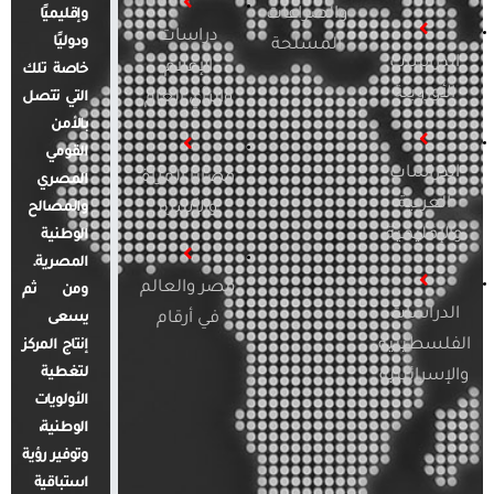
والصراعات
وإقليميًا
دراسات
ودوليًا
المسلحة
الدراسات
الإعلام
خاصة تلك
الأوروبية
والرأي العام
التي تتصل
بالأمن
القومي
الدراسات
قضايا المرأة
المصري
العربية
والأسرة
والمصالح
والإقليمية
الوطنية
المصرية.
مصر والعالم
ومن ثم
الدراسات
في أرقام
يسعى
الفلسطينية
إنتاج المركز
لتغطية
والإسرائيلية
الأولويات
الوطنية،
وتوفير رؤية
استباقية