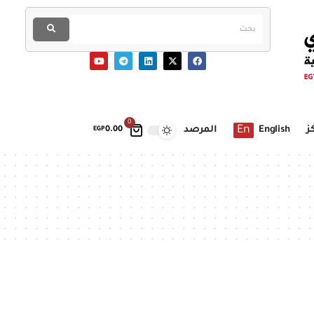
0
En
ز
English
المرصد
EGP
0.00