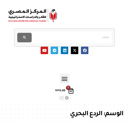
0
0.00
EGP
الوسم:
الردع البحري