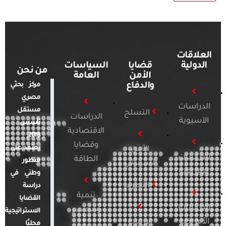
العلاقات
الدولية
قضايا
السياسات
من نحن
الأمن
العامة
والدفاع
مركز بحثي
مصري
الدراسات
مستقل
التسلح
الدراسات
الآسيوية
تأسس
الاقتصادية
2018.
وقضايا
يعتمد على
الأمن
الدراسات
الطاقة
منظور
السيبراني
الأفريقية
وطني في
التطرف
دراسة
تنمية
القضايا
الدراسات
ومجتمع
الاستراتيجية
الأمريكية
الإرهاب
محليًا