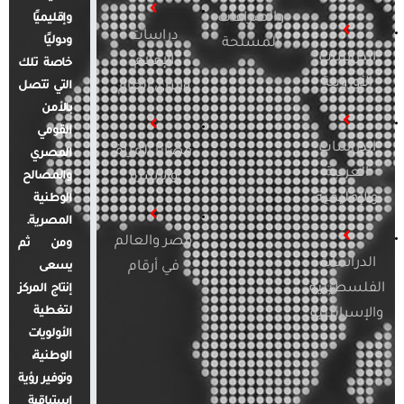
والصراعات
وإقليميًا
دراسات
ودوليًا
المسلحة
الدراسات
الإعلام
خاصة تلك
الأوروبية
والرأي العام
التي تتصل
بالأمن
القومي
الدراسات
قضايا المرأة
المصري
العربية
والأسرة
والمصالح
والإقليمية
الوطنية
المصرية.
مصر والعالم
ومن ثم
الدراسات
في أرقام
يسعى
الفلسطينية
إنتاج المركز
لتغطية
والإسرائيلية
الأولويات
الوطنية،
وتوفير رؤية
استباقية