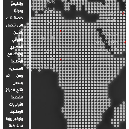
والرأي
وإقليميًا
الدراسات
العام
ودوليًا
العربية
خاصة تلك
والإقليمية
قضايا
التي تتصل
المرأة
بالأمن
الدراسات
والأسرة
القومي
الفلسطينية
المصري
والإسرائيلية
مصر
والمصالح
والعالم
الوطنية
في أرقام
المصرية.
ومن ثم
يسعى
إنتاج المركز
لتغطية
الأولويات
الوطنية،
وتوفير رؤية
استباقية