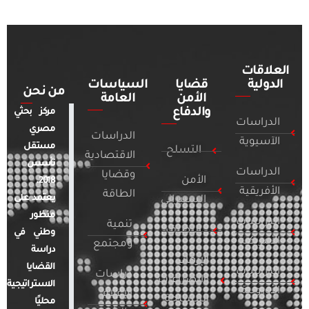
العلاقات
الدولية
قضايا
السياسات
من نحن
الأمن
العامة
والدفاع
مركز بحثي
الدراسات
مصري
الدراسات
الآسيوية
مستقل
التسلح
الاقتصادية
تأسس
الدراسات
وقضايا
الأمن
2018.
الأفريقية
الطاقة
يعتمد على
السيبراني
منظور
الدراسات
تنمية
التطرف
وطني في
الأمريكية
ومجتمع
دراسة
الإرهاب
القضايا
الدراسات
دراسات
والصراعات
الاستراتيجية
الأوروبية
الإعلام
المسلحة
محليًا