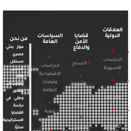
العلاقات
الدولية
قضايا
السياسات
من نحن
الأمن
العامة
والدفاع
مركز بحثي
مصري
الدراسات
مستقل
التسلح
الدراسات
الآسيوية
تأسس
الاقتصادية
2018.
وقضايا
يعتمد على
الأمن
الدراسات
الطاقة
منظور
السيبراني
الأفريقية
وطني في
التطرف
دراسة
تنمية
القضايا
الدراسات
ومجتمع
الاستراتيجية
الأمريكية
الإرهاب
محليًا