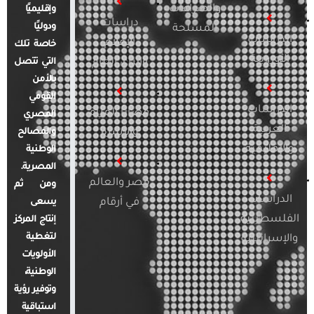
والصراعات
وإقليميًا
دراسات
ودوليًا
المسلحة
الدراسات
الإعلام
خاصة تلك
الأوروبية
والرأي العام
التي تتصل
بالأمن
القومي
الدراسات
قضايا المرأة
المصري
العربية
والأسرة
والمصالح
والإقليمية
الوطنية
المصرية.
مصر والعالم
ومن ثم
الدراسات
في أرقام
يسعى
الفلسطينية
إنتاج المركز
لتغطية
والإسرائيلية
الأولويات
الوطنية،
وتوفير رؤية
استباقية