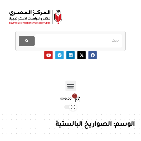
0
0.00
EGP
الوسم:
الصواريخ البالستية