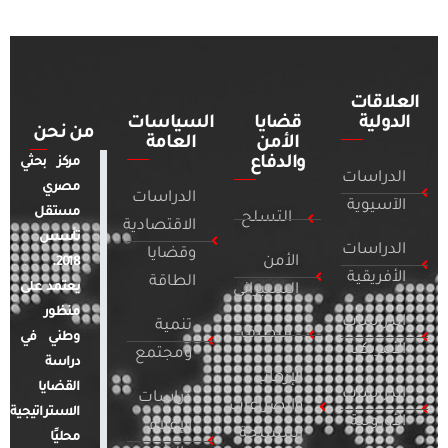
العلاقات
الدولية
قضايا
السياسات
من نحن
الأمن
العامة
والدفاع
مركز بحثي
الدراسات
مصري
الدراسات
الآسيوية
مستقل
التسلح
الاقتصادية
تأسس
الدراسات
وقضايا
الأمن
2018.
الأفريقية
الطاقة
يعتمد على
السيبراني
منظور
الدراسات
تنمية
التطرف
وطني في
الأمريكية
ومجتمع
دراسة
الإرهاب
القضايا
الدراسات
دراسات
والصراعات
الاستراتيجية
الأوروبية
الإعلام
المسلحة
محليًا