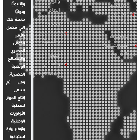
والرأي
وإقليميًا
الدراسات
العام
ودوليًا
العربية
خاصة تلك
والإقليمية
قضايا
التي تتصل
المرأة
بالأمن
الدراسات
والأسرة
القومي
الفلسطينية
المصري
والإسرائيلية
مصر
والمصالح
والعالم
الوطنية
في أرقام
المصرية.
ومن ثم
يسعى
إنتاج المركز
لتغطية
الأولويات
الوطنية،
وتوفير رؤية
استباقية