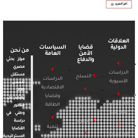
أقرأ المزيد
العلاقات
الدولية
قضايا
السياسات
من نحن
الأمن
العامة
والدفاع
مركز بحثي
مصري
الدراسات
مستقل
التسلح
الدراسات
الآسيوية
تأسس
الاقتصادية
2018.
وقضايا
يعتمد على
الأمن
الدراسات
الطاقة
منظور
السيبراني
الأفريقية
وطني في
التطرف
دراسة
تنمية
القضايا
الدراسات
ومجتمع
الاستراتيجية