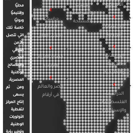
الأمريكية
الإرهاب
محليًا
والصراعات
وإقليميًا
دراسات
ودوليًا
المسلحة
الدراسات
الإعلام
خاصة تلك
الأوروبية
والرأي العام
التي تتصل
بالأمن
القومي
الدراسات
قضايا المرأة
المصري
العربية
والأسرة
والمصالح
والإقليمية
الوطنية
المصرية.
مصر والعالم
ومن ثم
الدراسات
في أرقام
يسعى
الفلسطينية
إنتاج المركز
لتغطية
والإسرائيلية
الأولويات
الوطنية،
وتوفير رؤية