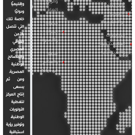
والرأي
وإقليميًا
الدراسات
العام
ودوليًا
العربية
خاصة تلك
والإقليمية
قضايا
التي تتصل
المرأة
بالأمن
الدراسات
والأسرة
القومي
الفلسطينية
المصري
والإسرائيلية
مصر
والمصالح
والعالم
الوطنية
في أرقام
المصرية.
ومن ثم
يسعى
إنتاج المركز
لتغطية
الأولويات
الوطنية،
وتوفير رؤية
استباقية