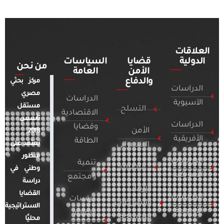
العلاقات
الدولية
قضايا
السياسات
من نحن
الأمن
العامة
والدفاع
مركز بحثي
الدراسات
مصري
الدراسات
الآسيوية
مستقل
التسلح
الاقتصادية
تأسس
الدراسات
وقضايا
الأمن
2018.
الأفريقية
الطاقة
يعتمد على
السيبراني
منظور
الدراسات
تنمية
التطرف
وطني في
الأمريكية
ومجتمع
دراسة
الإرهاب
القضايا
الدراسات
دراسات
والصراعات
الاستراتيجية
الأوروبية
الإعلام
المسلحة
محليًا