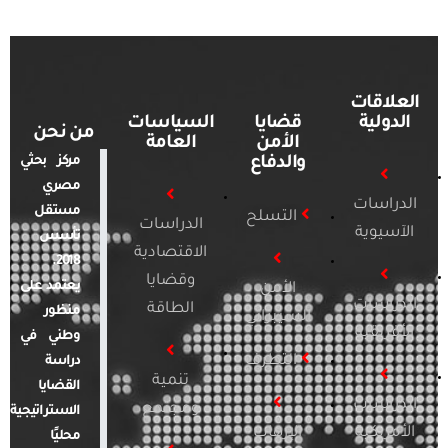
العلاقات
الدولية
قضايا
السياسات
من نحن
الأمن
العامة
والدفاع
مركز بحثي
مصري
الدراسات
مستقل
التسلح
الدراسات
الآسيوية
تأسس
الاقتصادية
2018.
وقضايا
يعتمد على
الأمن
الدراسات
الطاقة
منظور
السيبراني
الأفريقية
وطني في
التطرف
دراسة
تنمية
القضايا
الدراسات
ومجتمع
الاستراتيجية
الأمريكية
الإرهاب
محليًا