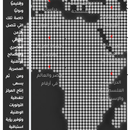
والصراعات
وإقليميًا
دراسات
ودوليًا
المسلحة
الدراسات
الإعلام
خاصة تلك
الأوروبية
والرأي العام
التي تتصل
بالأمن
القومي
الدراسات
قضايا المرأة
المصري
العربية
والأسرة
والمصالح
والإقليمية
الوطنية
المصرية.
مصر والعالم
ومن ثم
الدراسات
في أرقام
يسعى
الفلسطينية
إنتاج المركز
لتغطية
والإسرائيلية
الأولويات
الوطنية،
وتوفير رؤية
استباقية