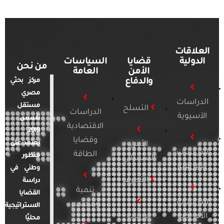
العلاقات
الدولية
قضايا
السياسات
من نحن
الأمن
العامة
والدفاع
مركز بحثي
مصري
الدراسات
مستقل
التسلح
الدراسات
الآسيوية
تأسس
الاقتصادية
2018.
وقضايا
يعتمد على
الأمن
الدراسات
الطاقة
منظور
السيبراني
الأفريقية
وطني في
التطرف
دراسة
تنمية
القضايا
الدراسات
ومجتمع
الاستراتيجية
الأمريكية
الإرهاب
محليًا