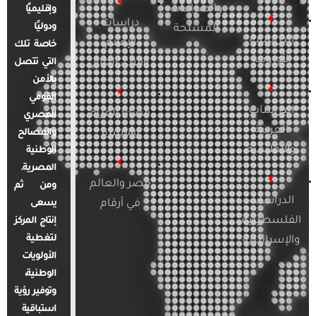
والصراعات
وإقليميًا
دراسات
ودوليًا
المسلحة
الدراسات
الإعلام
خاصة تلك
الأوروبية
والرأي العام
التي تتصل
بالأمن
القومي
الدراسات
قضايا المرأة
المصري
العربية
والأسرة
والمصالح
والإقليمية
الوطنية
المصرية.
مصر والعالم
ومن ثم
الدراسات
في أرقام
يسعى
الفلسطينية
إنتاج المركز
لتغطية
والإسرائيلية
الأولويات
الوطنية،
وتوفير رؤية
استباقية