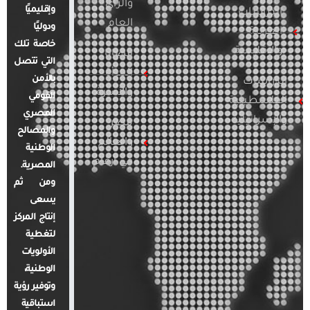
والرأي
وإقليميًا
الدراسات
العام
ودوليًا
العربية
خاصة تلك
والإقليمية
قضايا
التي تتصل
المرأة
بالأمن
الدراسات
والأسرة
القومي
الفلسطينية
المصري
والإسرائيلية
مصر
والمصالح
والعالم
الوطنية
في أرقام
المصرية.
ومن ثم
يسعى
إنتاج المركز
لتغطية
الأولويات
الوطنية،
وتوفير رؤية
استباقية