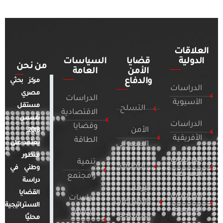
العلاقات
الدولية
قضايا
السياسات
من نحن
الأمن
العامة
والدفاع
مركز بحثي
الدراسات
مصري
الدراسات
الآسيوية
مستقل
التسلح
الاقتصادية
تأسس
الدراسات
وقضايا
الأمن
2018.
الأفريقية
الطاقة
يعتمد على
السيبراني
منظور
الدراسات
تنمية
التطرف
وطني في
الأمريكية
ومجتمع
دراسة
الإرهاب
القضايا
الدراسات
دراسات
والصراعات
الاستراتيجية
الأوروبية
الإعلام
المسلحة
محليًا