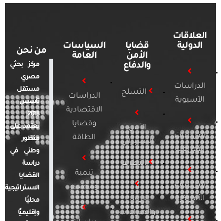
العلاقات
الدولية
قضايا
السياسات
من نحن
الأمن
العامة
والدفاع
مركز بحثي
مصري
الدراسات
مستقل
التسلح
الدراسات
الآسيوية
تأسس
الاقتصادية
2018.
وقضايا
يعتمد على
الأمن
الدراسات
الطاقة
منظور
السيبراني
الأفريقية
وطني في
التطرف
دراسة
تنمية
القضايا
الدراسات
ومجتمع
الاستراتيجية
الأمريكية
الإرهاب
محليًا
والصراعات
وإقليميًا