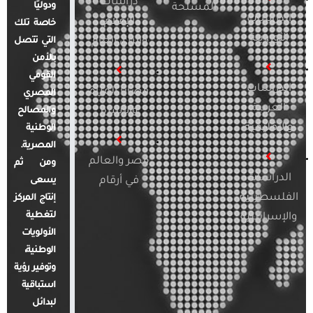
دراسات
ودوليًا
المسلحة
الدراسات
الإعلام
خاصة تلك
الأوروبية
والرأي العام
التي تتصل
بالأمن
القومي
الدراسات
قضايا المرأة
المصري
العربية
والأسرة
والمصالح
والإقليمية
الوطنية
المصرية.
مصر والعالم
ومن ثم
الدراسات
في أرقام
يسعى
الفلسطينية
إنتاج المركز
لتغطية
والإسرائيلية
الأولويات
الوطنية،
وتوفير رؤية
استباقية
لبدائل