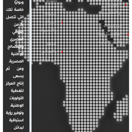
العام
ودوليًا
العربية
خاصة تلك
والإقليمية
قضايا
التي تتصل
المرأة
بالأمن
الدراسات
والأسرة
القومي
الفلسطينية
المصري
والإسرائيلية
مصر
والمصالح
والعالم
الوطنية
في أرقام
المصرية.
ومن ثم
يسعى
إنتاج المركز
لتغطية
الأولويات
الوطنية،
وتوفير رؤية
استباقية
لبدائل