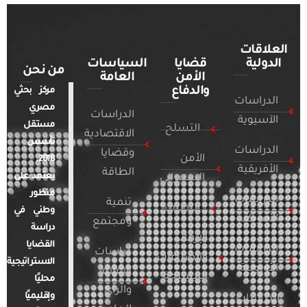
العلاقات
الدولية
قضايا
السياسات
من نحن
الأمن
العامة
والدفاع
مركز بحثي
الدراسات
مصري
الدراسات
الآسيوية
مستقل
التسلح
الاقتصادية
تأسس
الدراسات
وقضايا
الأمن
2018.
الأفريقية
الطاقة
يعتمد على
السيبراني
منظور
الدراسات
تنمية
التطرف
وطني في
الأمريكية
ومجتمع
دراسة
الإرهاب
القضايا
الدراسات
دراسات
والصراعات
الاستراتيجية
الأوروبية
الإعلام
المسلحة
محليًا
والرأي
وإقليميًا
الدراسات