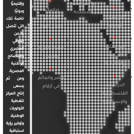
والصراعات
وإقليميًا
دراسات
ودوليًا
المسلحة
الدراسات
الإعلام
خاصة تلك
الأوروبية
والرأي العام
التي تتصل
بالأمن
القومي
الدراسات
قضايا المرأة
المصري
العربية
والأسرة
والمصالح
والإقليمية
الوطنية
المصرية.
مصر والعالم
ومن ثم
الدراسات
في أرقام
يسعى
الفلسطينية
إنتاج المركز
لتغطية
والإسرائيلية
الأولويات
الوطنية،
وتوفير رؤية
استباقية