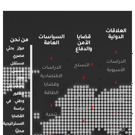
العلاقات
الدولية
قضايا
السياسات
من نحن
الأمن
العامة
والدفاع
مركز بحثي
مصري
الدراسات
مستقل
التسلح
الدراسات
الآسيوية
تأسس
الاقتصادية
2018.
وقضايا
يعتمد على
الأمن
الدراسات
الطاقة
منظور
السيبراني
الأفريقية
وطني في
التطرف
دراسة
تنمية
القضايا
الدراسات
ومجتمع
الاستراتيجية
الأمريكية
الإرهاب
محليًا