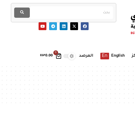
0
En
ز
English
المرصد
EGP
0.00