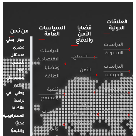
العلاقات
الدولية
قضايا
السياسات
من نحن
الأمن
العامة
والدفاع
مركز بحثي
الدراسات
مصري
الدراسات
الآسيوية
مستقل
التسلح
الاقتصادية
تأسس
الدراسات
وقضايا
الأمن
2018.
الأفريقية
الطاقة
يعتمد على
السيبراني
منظور
الدراسات
تنمية
التطرف
وطني في
الأمريكية
ومجتمع
دراسة
الإرهاب
القضايا
الدراسات
دراسات
والصراعات
الاستراتيجية
الأوروبية
الإعلام
المسلحة
محليًا
والرأي
وإقليميًا
الدراسات