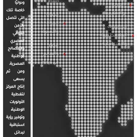
العام
ودوليًا
العربية
خاصة تلك
والإقليمية
قضايا
التي تتصل
المرأة
بالأمن
الدراسات
والأسرة
القومي
الفلسطينية
المصري
والإسرائيلية
مصر
والمصالح
والعالم
الوطنية
في أرقام
المصرية.
ومن ثم
يسعى
إنتاج المركز
لتغطية
الأولويات
الوطنية،
وتوفير رؤية
استباقية
لبدائل