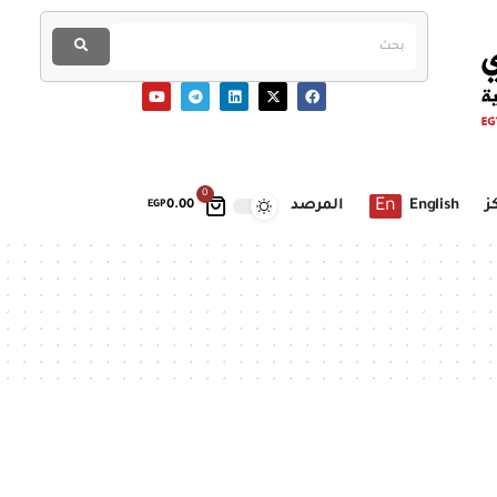
0
En
ز
English
المرصد
EGP
0.00