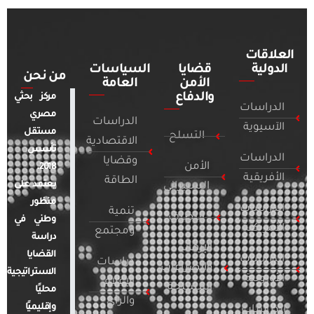
العلاقات
الدولية
قضايا
السياسات
من نحن
الأمن
العامة
والدفاع
مركز بحثي
الدراسات
مصري
الدراسات
الآسيوية
مستقل
التسلح
الاقتصادية
تأسس
الدراسات
وقضايا
الأمن
2018.
الأفريقية
الطاقة
يعتمد على
السيبراني
منظور
الدراسات
تنمية
التطرف
وطني في
الأمريكية
ومجتمع
دراسة
الإرهاب
القضايا
الدراسات
دراسات
والصراعات
الاستراتيجية
الأوروبية
الإعلام
المسلحة
محليًا
والرأي
وإقليميًا
الدراسات