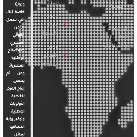
العام
ودوليًا
العربية
خاصة تلك
والإقليمية
قضايا
التي تتصل
المرأة
بالأمن
الدراسات
والأسرة
القومي
الفلسطينية
المصري
والإسرائيلية
مصر
والمصالح
والعالم
الوطنية
في أرقام
المصرية.
ومن ثم
يسعى
إنتاج المركز
لتغطية
الأولويات
الوطنية،
وتوفير رؤية
استباقية
لبدائل