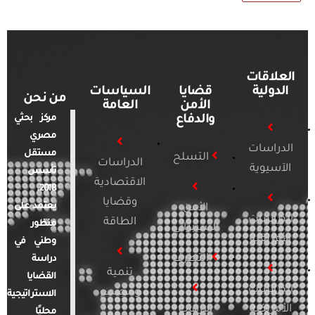
العلاقات
الدولية
قضايا
السياسات
من نحن
الأمن
العامة
والدفاع
مركز بحثي
مصري
الدراسات
مستقل
التسلح
الدراسات
الآسيوية
تأسس
الاقتصادية
2018.
وقضايا
يعتمد على
الأمن
الدراسات
الطاقة
منظور
السيبراني
الأفريقية
وطني في
التطرف
دراسة
تنمية
القضايا
الدراسات
ومجتمع
الاستراتيجية
الأمريكية
الإرهاب
محليًا