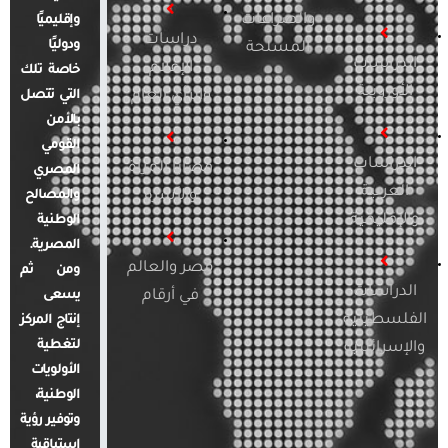
والصراعات
وإقليميًا
دراسات
ودوليًا
المسلحة
الدراسات
الإعلام
خاصة تلك
الأوروبية
والرأي العام
التي تتصل
بالأمن
القومي
الدراسات
قضايا المرأة
المصري
العربية
والأسرة
والمصالح
والإقليمية
الوطنية
المصرية.
مصر والعالم
ومن ثم
الدراسات
في أرقام
يسعى
الفلسطينية
إنتاج المركز
لتغطية
والإسرائيلية
الأولويات
الوطنية،
وتوفير رؤية
استباقية