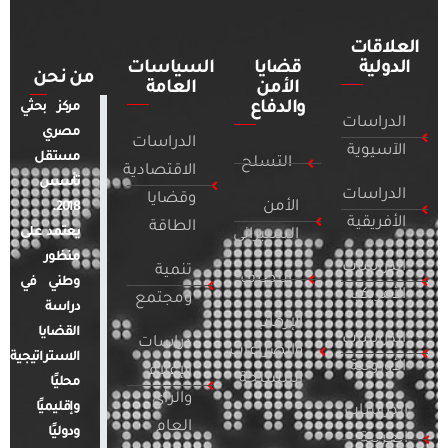
العلاقات
الدولية
قضايا
السياسات
من نحن
الأمن
العامة
والدفاع
مركز بحثي
الدراسات
مصري
الدراسات
الآسيوية
مستقل
التسلح
الاقتصادية
تأسس
الدراسات
وقضايا
الأمن
2018.
الأفريقية
الطاقة
يعتمد على
السيبراني
منظور
الدراسات
تنمية
التطرف
وطني في
الأمريكية
ومجتمع
دراسة
الإرهاب
القضايا
الدراسات
دراسات
والصراعات
الاستراتيجية
الأوروبية
الإعلام
المسلحة
محليًا
والرأي
وإقليميًا
الدراسات
العام
ودوليًا
العربية