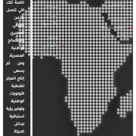
خاصة تلك
والإقليمية
قضايا
التي تتصل
المرأة
بالأمن
الدراسات
والأسرة
القومي
الفلسطينية
المصري
والإسرائيلية
مصر
والمصالح
والعالم
الوطنية
في أرقام
المصرية.
ومن ثم
يسعى
إنتاج المركز
لتغطية
الأولويات
الوطنية،
وتوفير رؤية
استباقية
لبدائل
الحركة