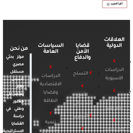
أقرأ المزيد
العلاقات
الدولية
قضايا
السياسات
من نحن
الأمن
العامة
والدفاع
مركز بحثي
مصري
الدراسات
مستقل
التسلح
الدراسات
الآسيوية
تأسس
الاقتصادية
2018.
وقضايا
يعتمد على
الأمن
الدراسات
الطاقة
منظور
السيبراني
الأفريقية
وطني في
التطرف
دراسة
تنمية
القضايا
الدراسات
ومجتمع
الاستراتيجية