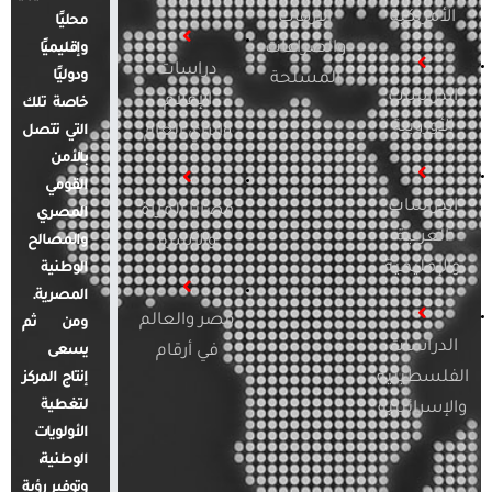
الأمريكية
الإرهاب
محليًا
والصراعات
وإقليميًا
دراسات
ودوليًا
المسلحة
الدراسات
الإعلام
خاصة تلك
الأوروبية
والرأي العام
التي تتصل
بالأمن
القومي
الدراسات
قضايا المرأة
المصري
العربية
والأسرة
والمصالح
والإقليمية
الوطنية
المصرية.
مصر والعالم
ومن ثم
الدراسات
في أرقام
يسعى
الفلسطينية
إنتاج المركز
لتغطية
والإسرائيلية
الأولويات
الوطنية،
وتوفير رؤية