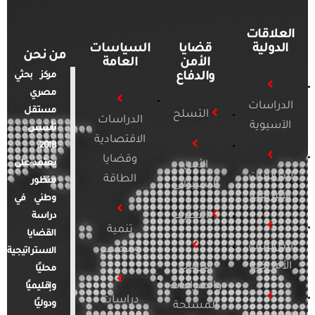
العلاقات
الدولية
قضايا
السياسات
من نحن
الأمن
العامة
والدفاع
مركز بحثي
مصري
الدراسات
مستقل
التسلح
الدراسات
الآسيوية
تأسس
الاقتصادية
2018.
وقضايا
يعتمد على
الأمن
الدراسات
الطاقة
منظور
السيبراني
الأفريقية
وطني في
التطرف
دراسة
تنمية
القضايا
الدراسات
ومجتمع
الاستراتيجية
الأمريكية
الإرهاب
محليًا
والصراعات
وإقليميًا
دراسات
ودوليًا
المسلحة