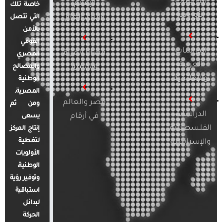
الدراسات
الإعلام
خاصة تلك
الأوروبية
والرأي العام
التي تتصل
بالأمن
القومي
الدراسات
قضايا المرأة
المصري
العربية
والأسرة
والمصالح
والإقليمية
الوطنية
المصرية.
مصر والعالم
ومن ثم
الدراسات
في أرقام
يسعى
الفلسطينية
إنتاج المركز
لتغطية
والإسرائيلية
الأولويات
الوطنية،
وتوفير رؤية
استباقية
لبدائل
الحركة