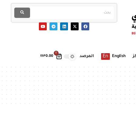
0
En
ز
English
المرصد
EGP
0.00