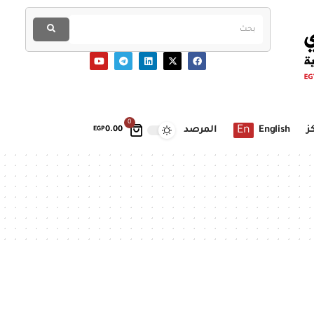
0
En
ز
English
المرصد
EGP
0.00